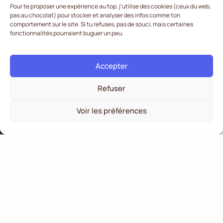
Pour te proposer une expérience au top, j’utilise des cookies (ceux du web,
pas au chocolat) pour stocker et analyser des infos comme ton
comportement sur le site. Si tu refuses, pas de souci, mais certaines
fonctionnalités pourraient buguer un peu.
Accepter
Refuser
Voir les préférences
Les marques qu’on
retient ne sont jamais
les plus neutres.