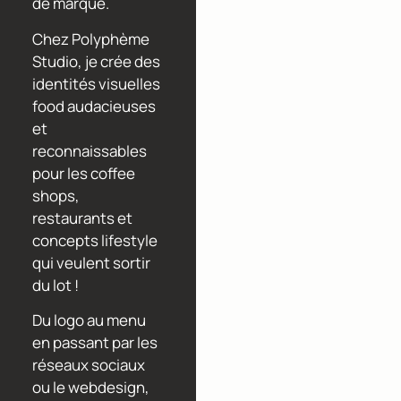
de marque.
Chez Polyphème
Studio, je crée des
identités visuelles
food audacieuses
et
reconnaissables
pour les coffee
shops,
restaurants et
concepts lifestyle
qui veulent sortir
du lot !
Du logo au menu
en passant par les
réseaux sociaux
ou le webdesign,