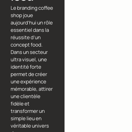
Le branding coffee
shop joue
aujourd’hui un rôle
essentiel dans la
réussite d’un
concept food.
Dans un secteur
ultra visuel, une
identité forte
permet de créer
une expérience
mémorable, attirer
une clientèle
fidèle et
transformer un
simple lieu en
véritable univers