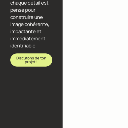
chaque détail est
pensé pour
construire une
image cohérente,
impactante et
immédiatement
identifiable.
Discutons de ton
projet !