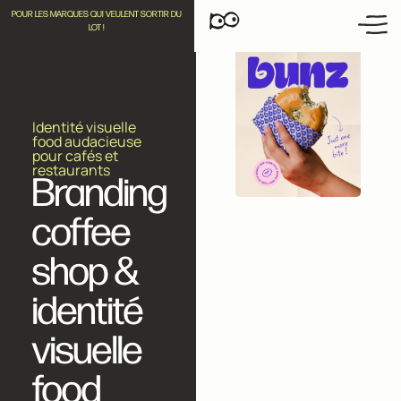
POUR LES MARQUES QUI VEULENT SORTIR DU
LOT !
Identité visuelle
food audacieuse
pour cafés et
restaurants
Branding
coffee
shop &
identité
visuelle
food