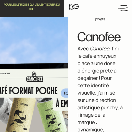
POUR LES MARQUES QUI VEULENT SORTIR DU
LOT !
← Retourner aux
projets
Canofee
Avec
Canofee
, fini
le café ennuyeux,
place à une dose
d’énergie prête à
dégainer ! Pour
cette identité
visuelle, j’ai misé
sur une direction
artistique punchy, à
l’image de la
marque :
dynamique,