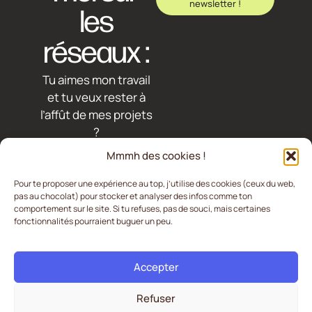
newsletter !
les
réseaux :
Tu aimes mon travail
et tu veux rester à
l’affût de mes projets
?
Rejoins-moi, je suis
Mmmh des cookies !
très active !
Pour te proposer une expérience au top, j’utilise des cookies (ceux du web,
pas au chocolat) pour stocker et analyser des infos comme ton
LinkedIn
comportement sur le site. Si tu refuses, pas de souci, mais certaines
Instagram
fonctionnalités pourraient buguer un peu.
Accepter
Mentions légales
Refuser
CGV